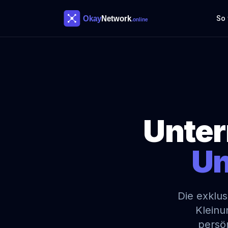
So 
Unter
Un
Die exklu
Kleinu
persö