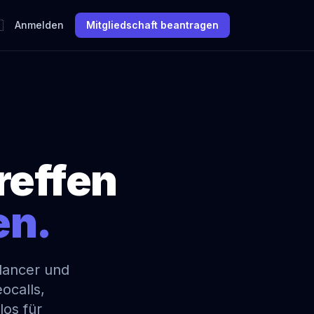

Anmelden
Mitgliedschaft beantragen
reffen
en.
lancer und
ocalls,
os für