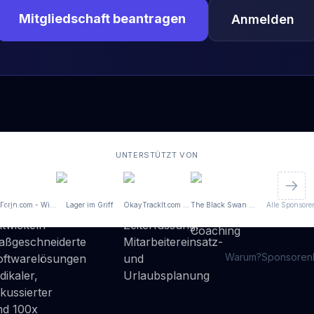
Mitgliedschaft beantragen
Anmelden
UNTERSTÜTZT VON
GetForjn.com - Wir entwickeln maßgeschneiderte Softwarelösungen radikaler, fokussierter und 100x schneller
Lager im Griff
OkayTrackIt.com - Zeiterfassung, Mitarbeitereinsatz- und Urlaubsplanung
The Black Swan - Business-Coaching
Alle Sponsore
Warum?
Sponsoren